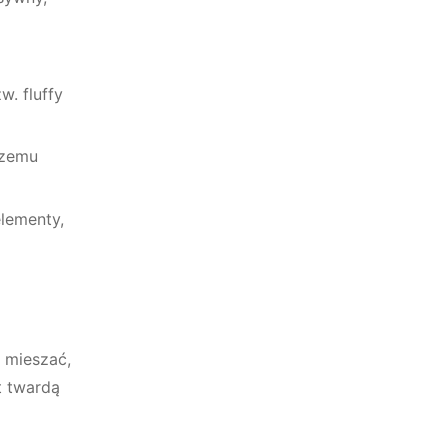
. fluffy
czemu
lementy,
 mieszać,
t twardą