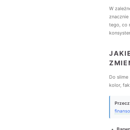
W zależn
znacznie 
tego, co
konsyste
JAKI
ZMIE
Do slime
kolor, fa
Przecz
finans
Barwn