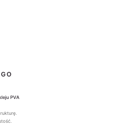
EGO
kleju PVA
rukturę.
stość.