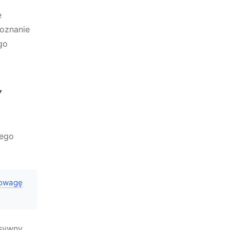
ę
Poznanie
go
Y
jego
nowagę
sywny,