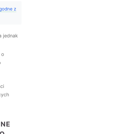
zgodne z
a jednak
 o
o
ci
cych
LNE
DO