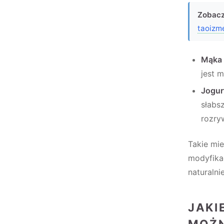
Zobacz
taoiz
Mąka 
jest m
Jogur
słabs
rozry
Takie mie
modyfika
naturalni
JAKI
MOŻN