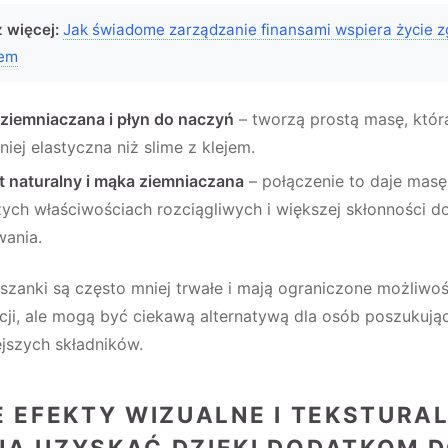
 więcej:
Jak świadome zarządzanie finansami wspiera życie 
mem
ziemniaczana i płyn do naczyń
– tworzą prostą masę, któr
niej elastyczna niż slime z klejem.
t naturalny i mąka ziemniaczana
– połączenie to daje masę
zych właściwościach rozciągliwych i większej skłonności d
wania.
szanki są często mniej trwałe i mają ograniczone możliwoś
cji, ale mogą być ciekawą alternatywą dla osób poszukują
ejszych składników.
E EFEKTY WIZUALNE I TEKSTURA
A UZYSKAĆ DZIĘKI DODATKOM 