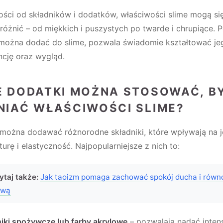
ości od składników i dodatków, właściwości slime mogą si
różnić – od miękkich i puszystych po twarde i chrupiące. 
 można dodać do slime, pozwala świadomie kształtować je
ncję oraz wygląd.
E DODATKI MOŻNA STOSOWAĆ, B
NIAĆ WŁAŚCIWOŚCI SLIME?
 można dodawać różnorodne składniki, które wpływają na 
kturę i elastyczność. Najpopularniejsze z nich to:
ytaj także:
Jak taoizm pomaga zachować spokój ducha i rów
ową
iki spożywcze lub farby akrylowe
– pozwalają nadać inten