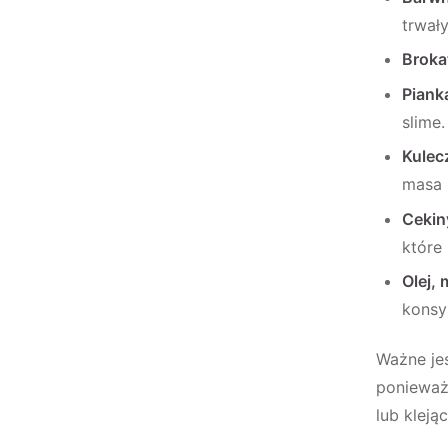
trwały
Broka
Piank
slime.
Kulec
masa 
Cekiny
które
Olej,
konsy
Ważne jes
ponieważ 
lub klejąc