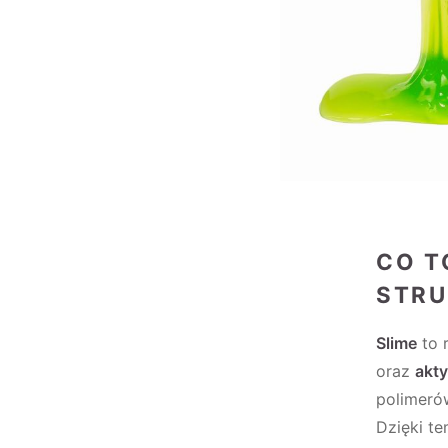
CO T
STRU
Slime
to 
oraz
akt
polimerów
Dzięki te