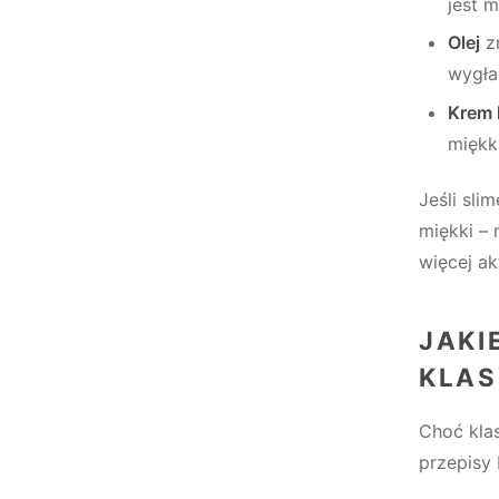
jest m
Olej
zm
wygła
Krem 
miękk
Jeśli sli
miękki – 
więcej ak
JAKI
KLAS
Choć klas
przepisy 