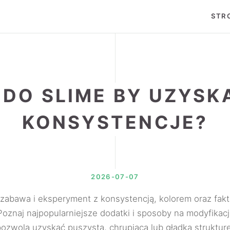
STR
DO SLIME BY UZYSKA
KONSYSTENCJE?
2026-07-07
 zabawa i eksperyment z konsystencją, kolorem oraz fak
Poznaj najpopularniejsze dodatki i sposoby na modyfikacj
pozwolą uzyskać puszystą, chrupiącą lub gładką strukturę