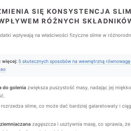
ZMIENIA SIĘ KONSYSTENCJA SLI
WPŁYWEM RÓŻNYCH SKŁADNIKÓ
datki wpływają na właściwości fizyczne slime w różnorod
 więcej:
5 skutecznych sposobów na wewnętrzną równowagę
tao
a do golenia
zwiększa puszystość masy, nadając jej miękko
ść.
rozrzedza slime, co może dać bardziej galaretowaty i ciąg
ziemniaczana
zagęszcza i usztywnia masę, co sprawia, że