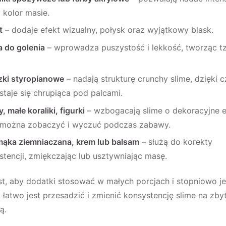
 kolor masie.
t
– dodaje efekt wizualny, połysk oraz wyjątkowy blask.
a do golenia
– wprowadza puszystość i lekkość, tworząc tzw
zki styropianowe
– nadają strukturę crunchy slime, dzięki 
staje się chrupiąca pod palcami.
, małe koraliki, figurki
– wzbogacają slime o dekoracyjne e
 można zobaczyć i wyczuć podczas zabawy.
 mąka ziemniaczana, krem lub balsam
– służą do korekty
stencji, zmiękczając lub usztywniając masę.
t, aby dodatki stosować w małych porcjach i stopniowo je
łatwo jest przesadzić i zmienić konsystencję slime na zby
ą.