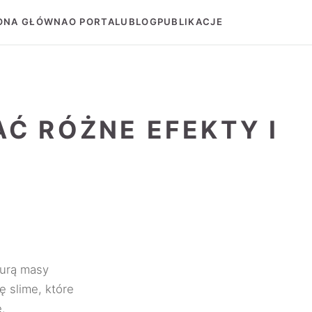
ONA GŁÓWNA
O PORTALU
BLOG
PUBLIKACJE
Ć RÓŻNE EFEKTY I
turą masy
ę slime, które
.