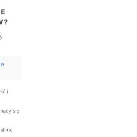
ME
W?
ny
 w
ść i
nący się
 slime