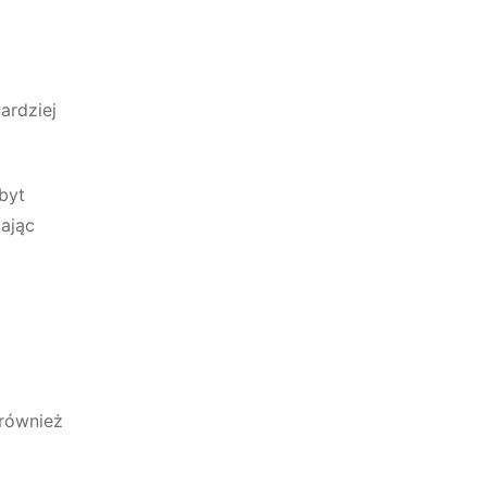
ardziej
zbyt
ając
 również