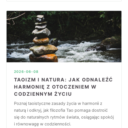
2026-06-08
TAOIZM I NATURA: JAK ODNALEŹĆ
HARMONIĘ Z OTOCZENIEM W
CODZIENNYM ŻYCIU
Poznaj taoistyczne zasady życia w harmonii z
naturą i odkryj, jak filozofia Tao pomaga dostroić
się do naturalnych rytmów świata, osiągając spokój
i równowagę w codzienności.