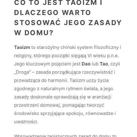
CO TO JEST TAOIZM I
DLACZEGO WARTO
STOSOWAĆ JEGO ZASADY
W DOMU?
Taoizm
to starożytny chiński system filozoficzny i
religijny, którego początki sięgają VI wieku p.n.e.
Jego kluczowym pojęciem jest
Dao
lub
Tao
, czyli
„Droga” – zasada porządkująca rzeczywistość i
prowadząca do harmonii. Taoizm uczy życia
zgodnego z naturalnym rytmem świata, a jego
zasady doskonale sprawdzają się w aranżacji
przestrzeni domowej, pomagając tworzyć
środowisko sprzyjające spokoju, równowadze i
uważności.
Wprowadzenie taoistycznych zasad do domu to