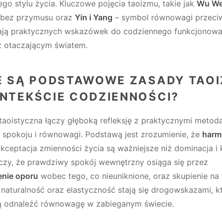
o stylu życia. Kluczowe pojęcia taoizmu, takie jak
Wu We
e bez przymusu oraz
Yin i Yang
– symbol równowagi przeciw
ają praktycznych wskazówek do codziennego funkcjonowa
z otaczającym światem.
E SĄ PODSTAWOWE ZASADY TAO
NTEKŚCIE CODZIENNOŚCI?
 taoistyczna łączy głęboką refleksję z praktycznymi metod
 spokoju i równowagi. Podstawą jest zrozumienie, że
harm
akceptacja zmienności życia są ważniejsze niż dominacja i 
czy, że prawdziwy spokój wewnętrzny osiąga się przez
enie oporu
wobec tego, co nieuniknione, oraz skupienie na
 naturalność oraz elastyczność stają się drogowskazami, k
 odnaleźć równowagę w zabieganym świecie.