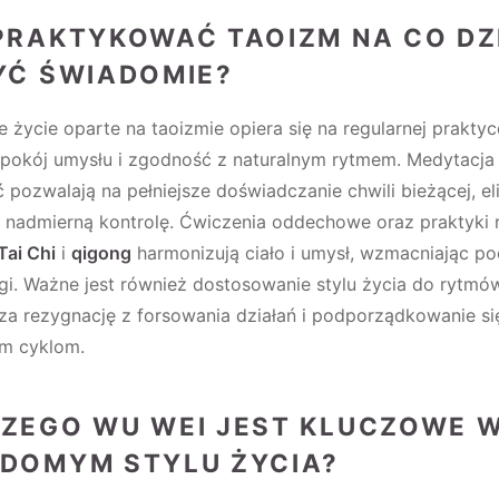
PRAKTYKOWAĆ TAOIZM NA CO DZ
YĆ ŚWIADOMIE?
życie oparte na taoizmie opiera się na regularnej praktyc
spokój umysłu i zgodność z naturalnym rytmem. Medytacja 
pozwalają na pełniejsze doświadczanie chwili bieżącej, el
 i nadmierną kontrolę. Ćwiczenia oddechowe oraz praktyki
Tai Chi
i
qigong
harmonizują ciało i umysł, wzmacniając po
i. Ważne jest również dostosowanie stylu życia do rytmów
za rezygnację z forsowania działań i podporządkowanie si
ym cyklom.
ZEGO WU WEI JEST KLUCZOWE 
DOMYM STYLU ŻYCIA?