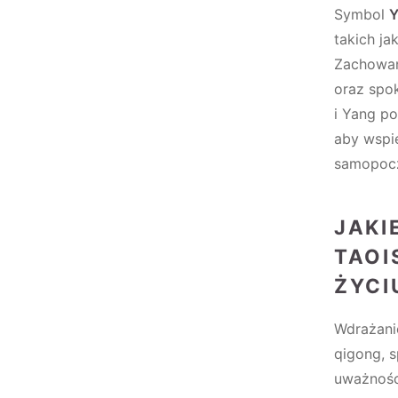
Symbol
Y
takich ja
Zachowani
oraz spo
i Yang p
aby wspie
samopocz
JAKI
TAOI
ŻYCI
Wdrażanie
qigong, s
uważnośc