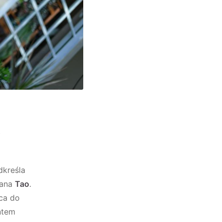
A
dkreśla
wana
Tao
.
ca do
ntem