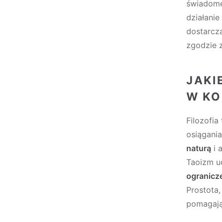
świadomeg
działani
dostarcz
zgodzie 
JAKI
W KO
Filozofia
osiągania
naturą
i 
Taoizm u
ogranicz
Prostota,
pomagają