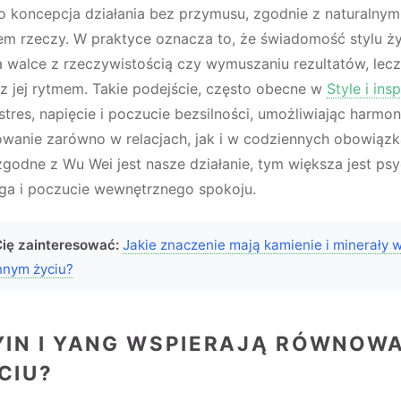
o koncepcja działania bez przymusu, zgodnie z naturalnym
em rzeczy. W praktyce oznacza to, że świadomość stylu ży
 walce z rzeczywistością czy wymuszaniu rezultatów, lecz
 z jej rytmem. Takie podejście, często obecne w
Style i insp
stres, napięcie i poczucie bezsilności, umożliwiając harmon
owanie zarówno w relacjach, jak i w codziennych obowiązk
zgodne z Wu Wei jest nasze działanie, tym większa jest ps
a i poczucie wewnętrznego spokoju.
ię zainteresować:
Jakie znaczenie mają kamienie i minerały 
nnym życiu?
YIN I YANG WSPIERAJĄ RÓWNOW
CIU?