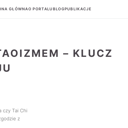
ONA GŁÓWNA
O PORTALU
BLOG
PUBLIKACJE
TAOIZMEM – KLUCZ
JU
a czy Tai Chi
zgodzie z