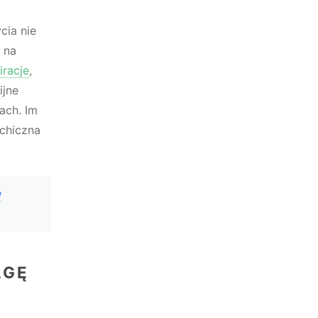
cia nie
 na
iracje
,
ijne
ach. Im
ychiczna
w
AGĘ