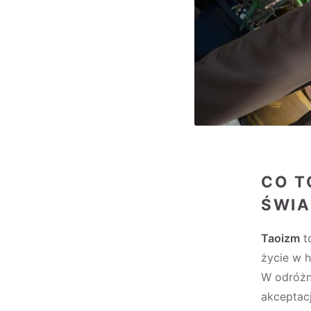
CO T
ŚWIA
Taoizm
to
życie w h
W odróżn
akceptacj