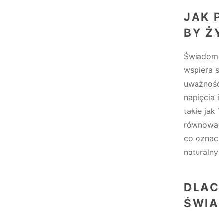
JAK 
BY Ż
Świadome 
wspiera 
uważność 
napięcia
takie jak
równowag
co oznac
naturaln
DLAC
ŚWIA