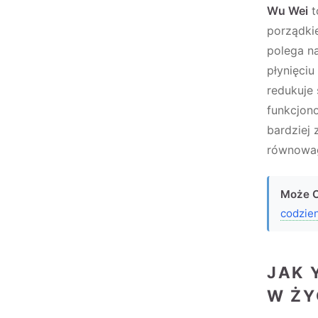
Wu Wei
t
porządki
polega na
płynięciu
redukuje 
funkcjon
bardziej 
równowag
Może C
codzie
JAK 
W ŻY