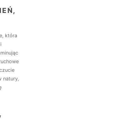
IEŃ,
e, która
i
iminując
 ruchowe
czucie
 natury,
ę
W