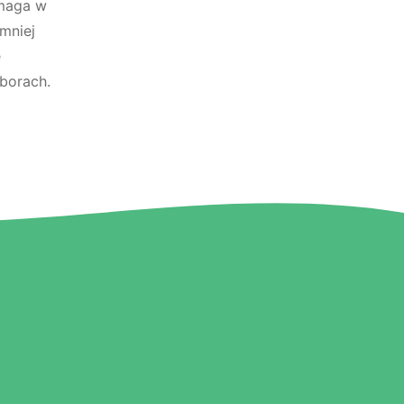
omaga w
mniej
e
borach.