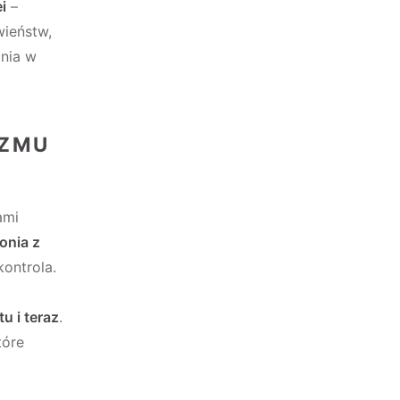
i
–
ieństw,
nia w
IZMU
ami
onia z
kontrola.
tu i teraz
.
tóre