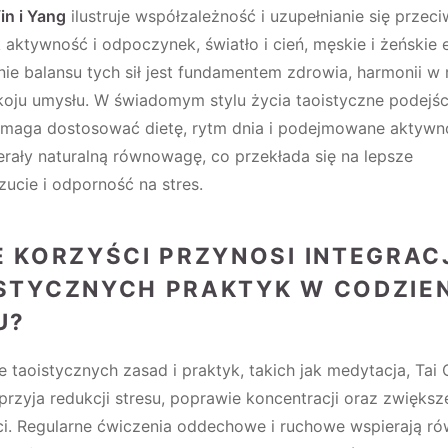
in i Yang
ilustruje współzależność i uzupełnianie się przeci
k aktywność i odpoczynek, światło i cień, męskie i żeńskie 
e balansu tych sił jest fundamentem zdrowia, harmonii w 
koju umysłu. W świadomym stylu życia taoistyczne podejśc
omaga dostosować dietę, rytm dnia i podejmowane aktywno
rały naturalną równowagę, co przekłada się na lepsze
ucie i odporność na stres.
E KORZYŚCI PRZYNOSI INTEGRAC
STYCZNYCH PRAKTYK W CODZIE
U?
 taoistycznych zasad i praktyk, takich jak medytacja, Tai 
przyja redukcji stresu, poprawie koncentracji oraz zwiększ
i. Regularne ćwiczenia oddechowe i ruchowe wspierają 