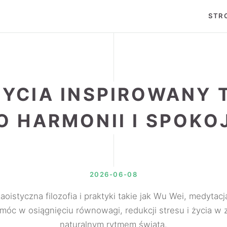
STR
YCIA INSPIROWANY 
O HARMONII I SPOKO
2026-06-08
taoistyczna filozofia i praktyki takie jak Wu Wei, medytacj
óc w osiągnięciu równowagi, redukcji stresu i życia w 
naturalnym rytmem świata.